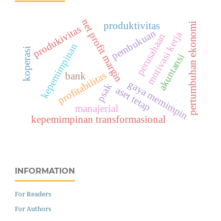
net profit margin
produktivitas
pertumbuhan ekonomi
produkivitas
pembukuan
motivasi kerja
perusahaan
kepemimpinan
koperasi
akuntansi
profitabilitas
bank
gaya memimpin
psak
aset tetap
manajerial
kepemimpinan transformasional
INFORMATION
For Readers
For Authors