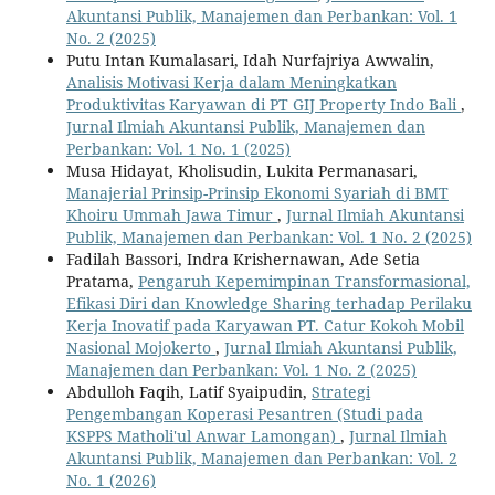
Akuntansi Publik, Manajemen dan Perbankan: Vol. 1
No. 2 (2025)
Putu Intan Kumalasari, Idah Nurfajriya Awwalin,
Analisis Motivasi Kerja dalam Meningkatkan
Produktivitas Karyawan di PT GIJ Property Indo Bali
,
Jurnal Ilmiah Akuntansi Publik, Manajemen dan
Perbankan: Vol. 1 No. 1 (2025)
Musa Hidayat, Kholisudin, Lukita Permanasari,
Manajerial Prinsip-Prinsip Ekonomi Syariah di BMT
Khoiru Ummah Jawa Timur
,
Jurnal Ilmiah Akuntansi
Publik, Manajemen dan Perbankan: Vol. 1 No. 2 (2025)
Fadilah Bassori, Indra Krishernawan, Ade Setia
Pratama,
Pengaruh Kepemimpinan Transformasional,
Efikasi Diri dan Knowledge Sharing terhadap Perilaku
Kerja Inovatif pada Karyawan PT. Catur Kokoh Mobil
Nasional Mojokerto
,
Jurnal Ilmiah Akuntansi Publik,
Manajemen dan Perbankan: Vol. 1 No. 2 (2025)
Abdulloh Faqih, Latif Syaipudin,
Strategi
Pengembangan Koperasi Pesantren (Studi pada
KSPPS Matholi'ul Anwar Lamongan)
,
Jurnal Ilmiah
Akuntansi Publik, Manajemen dan Perbankan: Vol. 2
No. 1 (2026)