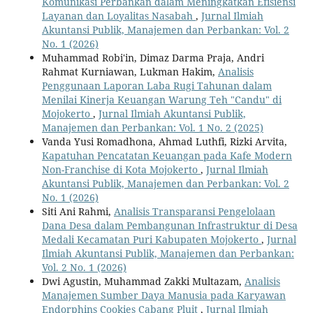
Komunikasi Perbankan dalam Meningkatkan Efisiensi
Layanan dan Loyalitas Nasabah
,
Jurnal Ilmiah
Akuntansi Publik, Manajemen dan Perbankan: Vol. 2
No. 1 (2026)
Muhammad Robi'in, Dimaz Darma Praja, Andri
Rahmat Kurniawan, Lukman Hakim,
Analisis
Penggunaan Laporan Laba Rugi Tahunan dalam
Menilai Kinerja Keuangan Warung Teh "Candu" di
Mojokerto
,
Jurnal Ilmiah Akuntansi Publik,
Manajemen dan Perbankan: Vol. 1 No. 2 (2025)
Vanda Yusi Romadhona, Ahmad Luthfi, Rizki Arvita,
Kapatuhan Pencatatan Keuangan pada Kafe Modern
Non-Franchise di Kota Mojokerto
,
Jurnal Ilmiah
Akuntansi Publik, Manajemen dan Perbankan: Vol. 2
No. 1 (2026)
Siti Ani Rahmi,
Analisis Transparansi Pengelolaan
Dana Desa dalam Pembangunan Infrastruktur di Desa
Medali Kecamatan Puri Kabupaten Mojokerto
,
Jurnal
Ilmiah Akuntansi Publik, Manajemen dan Perbankan:
Vol. 2 No. 1 (2026)
Dwi Agustin, Muhammad Zakki Multazam,
Analisis
Manajemen Sumber Daya Manusia pada Karyawan
Endorphins Cookies Cabang Pluit
,
Jurnal Ilmiah