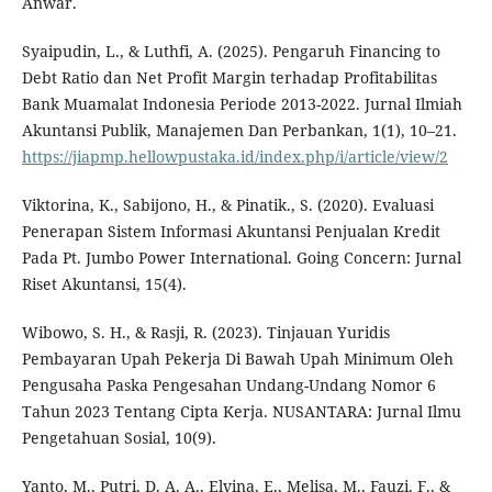
Anwar.
Syaipudin, L., & Luthfi, A. (2025). Pengaruh Financing to
Debt Ratio dan Net Profit Margin terhadap Profitabilitas
Bank Muamalat Indonesia Periode 2013-2022. Jurnal Ilmiah
Akuntansi Publik, Manajemen Dan Perbankan, 1(1), 10–21.
https://jiapmp.hellowpustaka.id/index.php/i/article/view/2
Viktorina, K., Sabijono, H., & Pinatik., S. (2020). Evaluasi
Penerapan Sistem Informasi Akuntansi Penjualan Kredit
Pada Pt. Jumbo Power International. Going Concern: Jurnal
Riset Akuntansi, 15(4).
Wibowo, S. H., & Rasji, R. (2023). Tinjauan Yuridis
Pembayaran Upah Pekerja Di Bawah Upah Minimum Oleh
Pengusaha Paska Pengesahan Undang-Undang Nomor 6
Tahun 2023 Tentang Cipta Kerja. NUSANTARA: Jurnal Ilmu
Pengetahuan Sosial, 10(9).
Yanto, M., Putri, D. A. A., Elvina, E., Melisa, M., Fauzi, F., &