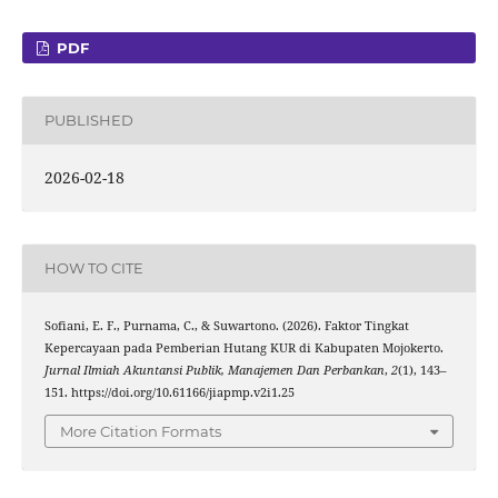
PDF
PUBLISHED
2026-02-18
HOW TO CITE
Sofiani, E. F., Purnama, C., & Suwartono. (2026). Faktor Tingkat
Kepercayaan pada Pemberian Hutang KUR di Kabupaten Mojokerto.
Jurnal Ilmiah Akuntansi Publik, Manajemen Dan Perbankan
,
2
(1), 143–
151. https://doi.org/10.61166/jiapmp.v2i1.25
More Citation Formats