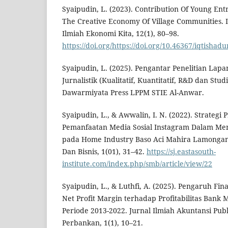
Syaipudin, L. (2023). Contribution Of Young Ent
The Creative Economy Of Village Communities.
Ilmiah Ekonomi Kita, 12(1), 80–98.
https://doi.org/https://doi.org/10.46367/iqtishad
Syaipudin, L. (2025). Pengantar Penelitian Lap
Jurnalistik (Kualitatif, Kuantitatif, R&D dan Stu
Dawarmiyata Press LPPM STIE Al-Anwar.
Syaipudin, L., & Awwalin, I. N. (2022). Strategi 
Pemanfaatan Media Sosial Instagram Dalam Me
pada Home Industry Baso Aci Mahira Lamonga
Dan Bisnis, 1(01), 31–42.
https://sj.eastasouth-
institute.com/index.php/smb/article/view/22
Syaipudin, L., & Luthfi, A. (2025). Pengaruh Fin
Net Profit Margin terhadap Profitabilitas Bank
Periode 2013-2022. Jurnal Ilmiah Akuntansi Pu
Perbankan, 1(1), 10–21.