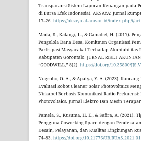
Transparansi Sistem Laporan Keuangan pada P
di Bursa Efek Indonesia). AKSAYA: Jurnal Rumpu
17–26.
https://aksaya.al-anwar.id/index.php/i/art
Mada, S., Kalangi, L., & Gamaliel, H. (2017). P
Pengelola Dana Desa, Komitmen Organisasi Pem
Partisipasi Masyarakat Terhadap Akuntabilitas 
Kabupaten Gorontalo. JURNAL RISET AKUNTA
“GOODWILL,” 8(2).
https://doi.org/10.35800/JJS.
Nugroho, O. A., & Apatya, Y. A. (2023). Rancan
Evaluasi Robot Cleaner Solar Photovoltaics M
Nirkabel Berbasis Komunikasi Radio Frekuensi: 
Photovoltaics. Jurnal Elektro Dan Mesin Terapan,
Pamela, S., Kusuma, H. E., & Safira, A. (2021). T
Pengguna Coworking Space dengan Pendekatan 
Desain, Pelayanan, dan Kualitas Lingkungan Ru
74–83.
https://doi.org/10.21776/UB.RUAS.2021.01