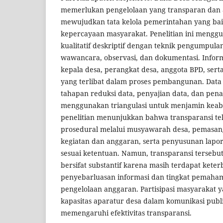
memerlukan pengelolaan yang transparan dan 
mewujudkan tata kelola pemerintahan yang bai
kepercayaan masyarakat. Penelitian ini meng
kualitatif deskriptif dengan teknik pengumpula
wawancara, observasi, dan dokumentasi. Inform
kepala desa, perangkat desa, anggota BPD, ser
yang terlibat dalam proses pembangunan. Data d
tahapan reduksi data, penyajian data, dan pen
menggunakan triangulasi untuk menjamin keabs
penelitian menunjukkan bahwa transparansi tel
prosedural melalui musyawarah desa, pemasan
kegiatan dan anggaran, serta penyusunan lap
sesuai ketentuan. Namun, transparansi terseb
bersifat substantif karena masih terdapat kete
penyebarluasan informasi dan tingkat pemaha
pengelolaan anggaran. Partisipasi masyarakat 
kapasitas aparatur desa dalam komunikasi publ
memengaruhi efektivitas transparansi.