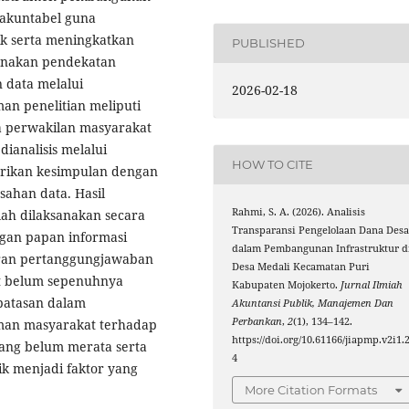
akuntabel guna
k serta meningkatkan
PUBLISHED
gunakan pendekatan
n data melalui
2026-02-18
an penelitian meliputi
ta perwakilan masyarakat
ianalisis melalui
HOW TO CITE
arikan kesimpulan dengan
ahan data. Hasil
Rahmi, S. A. (2026). Analisis
ah dilaksanakan secara
Transparansi Pengelolaan Dana Des
gan papan informasi
dalam Pembangunan Infrastruktur d
oran pertanggungjawaban
Desa Medali Kecamatan Puri
ut belum sepenuhnya
Kabupaten Mojokerto.
Jurnal Ilmiah
rbatasan dalam
Akuntansi Publik, Manajemen Dan
Perbankan
,
2
(1), 134–142.
man masyarakat terhadap
https://doi.org/10.61166/jiapmp.v2i1.
yang belum merata serta
4
ik menjadi faktor yang
More Citation Formats