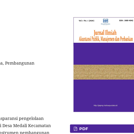
esa, Pembangunan
ansparansi pengelolaan
i Desa Medali Kecamatan
PDF
 instrumen pembangunan