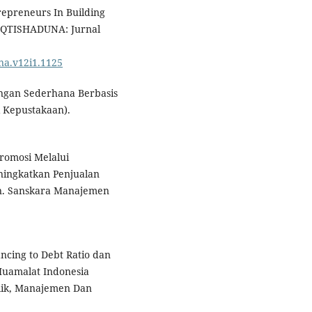
repreneurs In Building
 IQTISHADUNA: Jurnal
una.v12i1.1125
angan Sederhana Berbasis
di Kepustakaan).
Promosi Melalui
ningkatkan Penjualan
n. Sanskara Manajemen
ancing to Debt Ratio dan
 Muamalat Indonesia
blik, Manajemen Dan