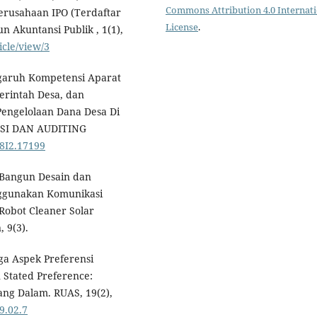
Commons Attribution 4.0 Internat
erusahaan IPO (Terdaftar
License
.
n Akuntansi Publik , 1(1),
icle/view/3
engaruh Kompetensi Aparat
erintah Desa, dan
Pengelolaan Dana Desa Di
NSI DAN AUDITING
V8I2.17199
g Bangun Desain dan
enggunakan Komunikasi
Robot Cleaner Solar
 9(3).
iga Aspek Preferensi
Stated Preference:
ang Dalam. RUAS, 19(2),
9.02.7