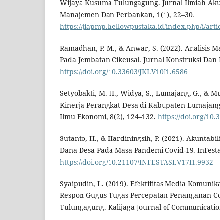
Wijaya Kusuma Tulungagung. Jurnal Ilmiah Akun
Manajemen Dan Perbankan, 1(1), 22–30.
https://jiapmp.hellowpustaka.id/index.php/i/arti
Ramadhan, P. M., & Anwar, S. (2022). Analisis 
Pada Jembatan Cikeusal. Jurnal Konstruksi Dan I
https://doi.org/10.33603/JKI.V10I1.6586
Setyobakti, M. H., Widya, S., Lumajang, G., & Mur
Kinerja Perangkat Desa di Kabupaten Lumajang. 
Ilmu Ekonomi, 8(2), 124–132.
https://doi.org/10
Sutanto, H., & Hardiningsih, P. (2021). Akuntabi
Dana Desa Pada Masa Pandemi Covid-19. InFestasi
https://doi.org/10.21107/INFESTASI.V17I1.9932
Syaipudin, L. (2019). Efektifitas Media Komunik
Respon Gugus Tugas Percepatan Penanganan C
Tulungagung. Kalijaga Journal of Communication