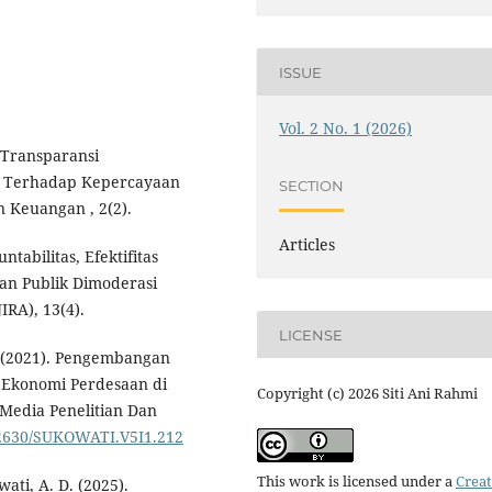
ISSUE
Vol. 2 No. 1 (2026)
n Transparansi
a Terhadap Kepercayaan
SECTION
n Keuangan , 2(2).
Articles
ntabilitas, Efektifitas
an Publik Dimoderasi
IRA), 13(4).
LICENSE
K. (2021). Pengembangan
 Ekonomi Perdesaan di
Copyright (c) 2026 Siti Ani Rahmi
 Media Penelitian Dan
.32630/SUKOWATI.V5I1.212
This work is licensed under a
Creat
ati, A. D. (2025).