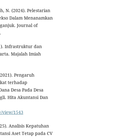
h, N. (2024). Pelestarian
 Bekso Dalam Menanamkan
anjuk. Journal of
.
). Infrastruktur dan
arta. Majalah Imiah
. (2021). Pengaruh
akat terhadap
Dana Desa Pada Desa
i. Hita Akuntansi Dan
le/view/1543
2025). Analisis Kepatuhan
ansi Aset Tetap pada CV