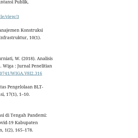
tansi Publik,
cle/view/3
Manajemen Konstruksi
nfrastruktur, 10(1).
niati, W. (2018). Analisis
Wiga : Jurnal Penelitian
.30741/WIGA.V8I2.316
litas Pengelolaan BLT-
, 17(1), 1–10.
asi di Tengah Pandemi:
ovid-19 Kabupaten
, 1(2), 165–178.