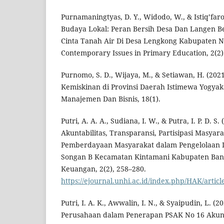
Purnamaningtyas, D. Y., Widodo, W., & Istiq’faro
Budaya Lokal: Peran Bersih Desa Dan Langen
Cinta Tanah Air Di Desa Lengkong Kabupaten Ng
Contemporary Issues in Primary Education, 2(2)
Purnomo, S. D., Wijaya, M., & Setiawan, H. (2021
Kemiskinan di Provinsi Daerah Istimewa Yogyak
Manajemen Dan Bisnis, 18(1).
Putri, A. A. A., Sudiana, I. W., & Putra, I. P. D. S
Akuntabilitas, Transparansi, Partisipasi Masyar
Pemberdayaan Masyarakat dalam Pengelolaan 
Songan B Kecamatan Kintamani Kabupaten Bangl
Keuangan, 2(2), 258–280.
https://ejournal.unhi.ac.id/index.php/HAK/artic
Putri, I. A. K., Awwalin, I. N., & Syaipudin, L. (
Perusahaan dalam Penerapan PSAK No 16 Akunt